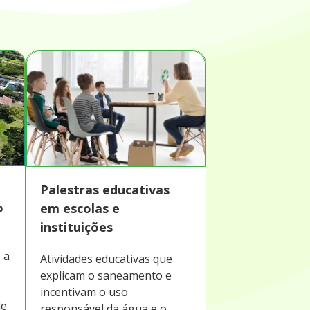
Palestras educativas
o
em escolas e
instituições
 a
Atividades educativas que
explicam o saneamento e
incentivam o uso
de
responsável da água e o