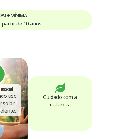
DADE MÍNIMA
 partir de 10 anos
essoal
do uso
Cuidado com a
 solar,
natureza
elente.