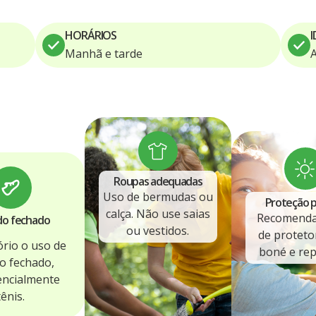
HORÁRIOS
I
Manhã e tarde
A
Roupas adequadas
Uso de bermudas ou
Proteção p
calça. Não use saias
Recomenda
do fechado
ou vestidos.
de protetor
rio o uso de
boné e rep
o fechado,
encialmente
tênis.